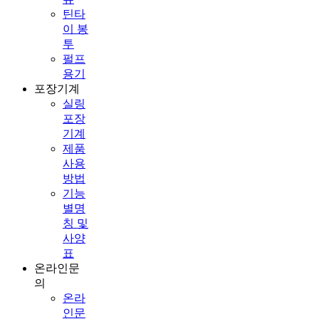
틴타
이 봉
투
펄프
용기
포장기계
실링
포장
기계
제품
사용
방법
기능
별명
칭 및
사양
표
온라인문
의
온라
인문