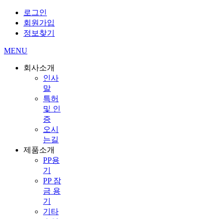
로그인
회원
가입
정보찾기
MENU
회사소개
인사
말
특허
및 인
증
오시
는길
제품소개
PP용
기
PP 잠
금 용
기
기타