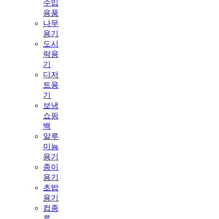
수입
용품
나무
용기
도시
락용
기
디저
트용
기
보냉
쇼핑
백
알루
미늄
용기
종이
용기
초밥
용기
컵종
류