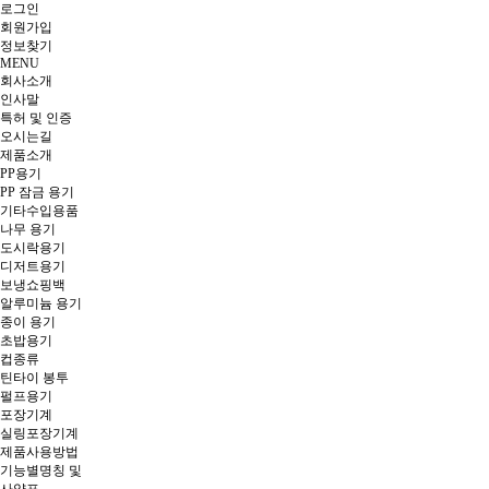
로그인
회원
가입
정보찾기
MENU
회사소개
인사말
특허 및 인증
오시는길
제품소개
PP용기
PP 잠금 용기
기타수입용품
나무 용기
도시락용기
디저트용기
보냉쇼핑백
알루미늄 용기
종이 용기
초밥용기
컵종류
틴타이 봉투
펄프용기
포장기계
실링포장기계
제품사용방법
기능별명칭 및