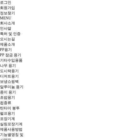
로그인
회원
가입
정보찾기
MENU
회사소개
인사말
특허 및 인증
오시는길
제품소개
PP용기
PP 잠금 용기
기타수입용품
나무 용기
도시락용기
디저트용기
보냉쇼핑백
알루미늄 용기
종이 용기
초밥용기
컵종류
틴타이 봉투
펄프용기
포장기계
실링포장기계
제품사용방법
기능별명칭 및